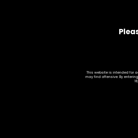
Kerava
0
Kokkola
0
Kotka
1
Pleas
Kouvola
0
Kuopio
0
Lahti
0
This website is intended for a
Levi
1
may find offensive. By enterin
18
Lohja
1
Mikkeli
0
Oulu
0
Pori
0