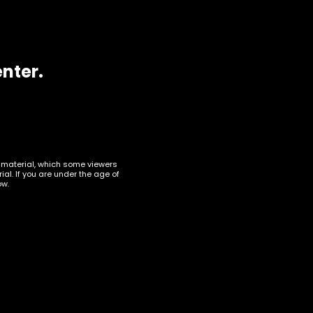
enter.
t material, which some viewers
al. If you are under the age of
ow.