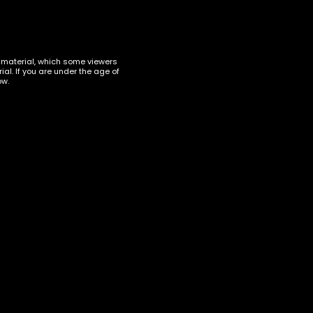
sia.
t material, which some viewers
al. If you are under the age of
ow.
sta ja
mesti
ä ja
en ajan