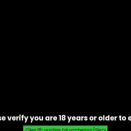
avonlinna?
e verify you are 18 years or older to 
misiin ja seuranhakuun Savonlinnan alueella. Näissä tapaam