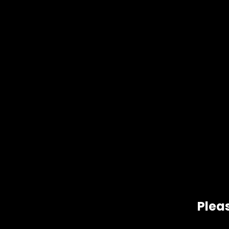
Mitä ovat Seksitreffit S
Pleas
Seksitreffit Savonlinna viittaavat aikuisten tapaa