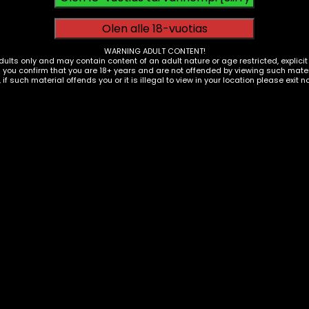
issä ympäristössä ja kokea erilaisia seksuaalisia kohtaami
, kotona tai sovitussa paikassa.
WARNING ADULT CONTENT!
eää ottaa huomioon seuraavat tekijät:
dults only and may contain content of an adult nature or age restricted, explici
g you confirm that you are 18+ years and are not offended by viewing such materi
, if such material offends you or it is illegal to view in your location please exit n
täjiin ennen tapaamista ja varmista, että molemmat ovat
esimerkiksi keskustella vastapuolen kanssa ennen tapaami
eistä.
sesi seksitreffien suhteen. On tärkeää kommunikoida avoi
kki osapuolet tietävät, mitä odottaa.
n paikka ja aika, jotta molemmat osapuolet tietävät, miss
s viestitellä jonkun kanssa ja ilmoittaa heille tapaamis