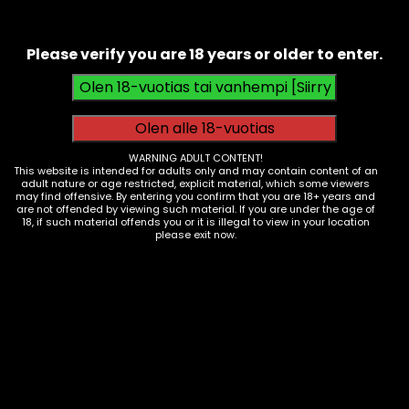
tapahtumista tai yhteisöistä, joissa voit
mahdollisesti löytää kiinnostavia kumppaneita.
Please verify you are 18 years or older to enter.
Eri resurssit:
Tutustu Imatran alueen paikallisiin
resursseihin, kuten baareihin, klubeihin ja
tapahtumiin, jotka voivat olla suunnattu
WARNING ADULT CONTENT!
seksuaalista seuraa etsiville. Tällaiset paikat
This website is intended for adults only and may contain content of an
adult nature or age restricted, explicit material, which some viewers
may find offensive. By entering you confirm that you are 18+ years and
tarjoavat mahdollisuuden tavata samanhenkisiä
are not offended by viewing such material. If you are under the age of
18, if such material offends you or it is illegal to view in your location
ihmisiä Imatralla, jotka saattavat olla
please exit now.
kiinnostuneita seksitreffeistä.
Noudattamalla näitä ohjeita olemme luoneet
luettelon, joka laajentaa alateemaa “Miten löytää
sopivia kumppaneita seksitreffeille Imatralla?”